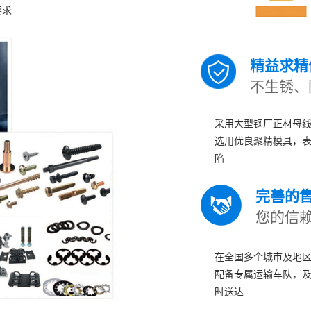
要求
精益求精
不生锈、
采用大型钢厂正材母
选用优良聚精模具，
陷
完善的
您的信
在全国多个城市及地
配备专属运输车队，
时送达