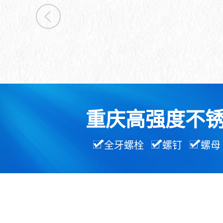
重庆高强度不
全牙螺栓
螺钉
螺母