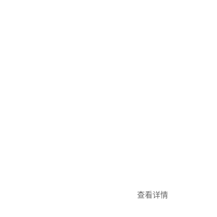
ABOUT US
关于我们
重庆锦瑞金属制品有限公司作为一
务，涵盖产品研发、生产以及销售
我们能够精准洞察 客户的多样化需
业 前沿。同时，锦瑞构建了一套完
料采···
查看详情