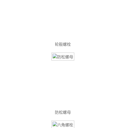
轮毂螺栓
防松螺母